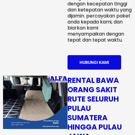
dengan kecepatan tinggi
dan ketepatan waktu yang
dijamin. percayakan paket
anda kepada kami, dan
biarkan kami
menyampaikan dengan
tepat dan tepat waktu.
HUBUNGI KAMI
RENTAL BAWA
ORANG SAKIT
RUTE SELURUH
PULAU
SUMATERA
HINGGA PULAU