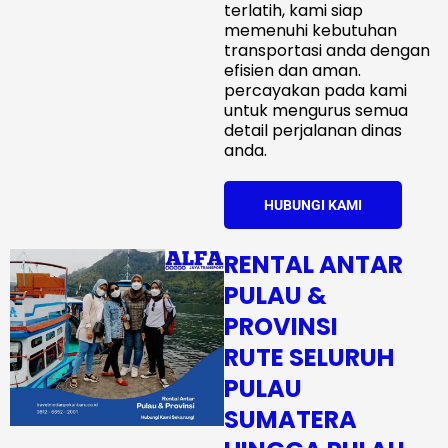
terlatih, kami siap
memenuhi kebutuhan
transportasi anda dengan
efisien dan aman.
percayakan pada kami
untuk mengurus semua
detail perjalanan dinas
anda.
HUBUNGI KAMI
RENTAL ANTAR
PULAU &
PROVINSI
RUTE SELURUH
PULAU
SUMATERA