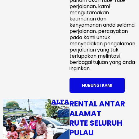
paham akan rute-rute
perjalanan, kami
mengutamakan
keamanan dan
kenyamanan anda selama
perjalanan. percayakan
pada kami untuk
menyediakan pengalaman
perjalanan yang tak
terlupakan melintasi
berbagai tujuan yang anda
inginkan
HUBUNGI KAMI
RENTAL ANTAR
ALAMAT
RUTE SELURUH
PULAU